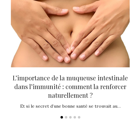
tre
L’importance de la muqueuse intestinale
Th
dans l’immunité : comment la renforcer
p
naturellement ?
es de
Vo
Et si le secret d’une bonne santé se trouvait au…