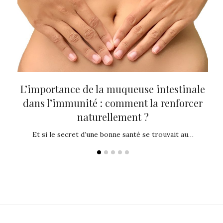
tre
L’importance de la muqueuse intestinale
Th
dans l’immunité : comment la renforcer
p
naturellement ?
es de
Vo
Et si le secret d’une bonne santé se trouvait au…