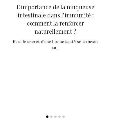
L’importance de la muqueuse
Thymoquino
caces
intestinale dans l’immunité :
puissant p
la
comment la renforcer
vo
naturellement ?
Vous cherchez 
renforce
ets
Et si le secret d’une bonne santé se trouvait
au…