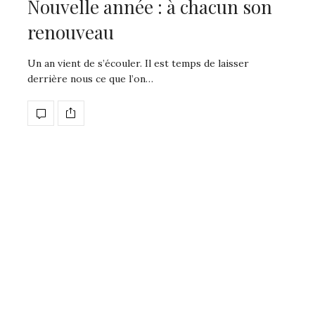
Nouvelle année : à chacun son
renouveau
Quelles sont les plantes effi
contre les symptômes de 
Un an vient de s’écouler. Il est temps de laisser
ménopause ?
derrière nous ce que l’on…
Et si vous pouviez atténuer les eff
inconfortables de la…