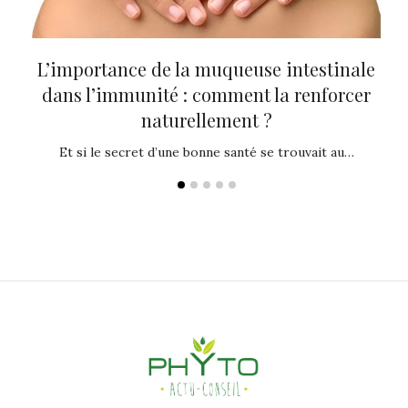
tre
L’importance de la muqueuse intestinale
Th
dans l’immunité : comment la renforcer
p
naturellement ?
es de
Vo
Et si le secret d’une bonne santé se trouvait au…