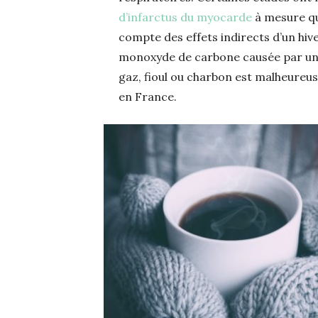
d’infarctus du myocarde
à mesure qu
compte des effets indirects d’un hive
monoxyde de carbone causée par une 
gaz, fioul ou charbon est malheureu
en France.